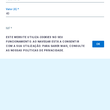
Valor (€) *
NIF *
O NIF é necessário para emitir o seu recibo de donativo.
ESTE WEBSITE UTILIZA
COOKIES
NO SEU
FUNCIONAMENTO. AO NAVEGAR ESTÁ A CONSENTIR
OK
Observações
COM A SUA UTILIZAÇÃO. PARA SABER MAIS, CONSULTE
AS NOSSAS
POLÍTICAS DE PRIVACIDADE
.
Li e aceito os termos e condições.
PASSO ANTERIOR
PRÓXIMO PASSO
CONTACTOS
ENGLISH
F.A.Q.
POLÍTICAS DE PRIVACIDADE